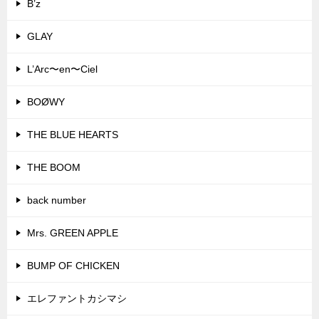
B’z
GLAY
L’Arc〜en〜Ciel
BOØWY
THE BLUE HEARTS
THE BOOM
back number
Mrs. GREEN APPLE
BUMP OF CHICKEN
エレファントカシマシ