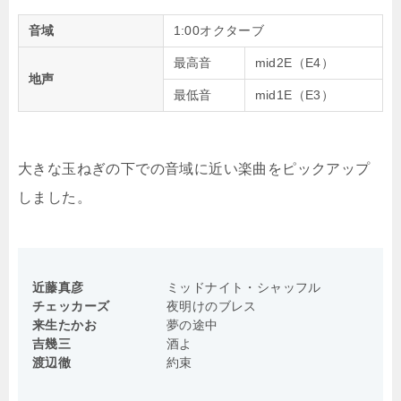
音域
1:00オクターブ
最高音
mid2E（E4）
地声
最低音
mid1E（E3）
大きな玉ねぎの下での音域に近い楽曲をピックアップ
しました。
近藤真彦
ミッドナイト・シャッフル
チェッカーズ
夜明けのブレス
来生たかお
夢の途中
吉幾三
酒よ
渡辺徹
約束