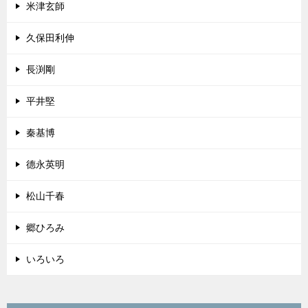
米津玄師
久保田利伸
長渕剛
平井堅
秦基博
德永英明
松山千春
郷ひろみ
いろいろ