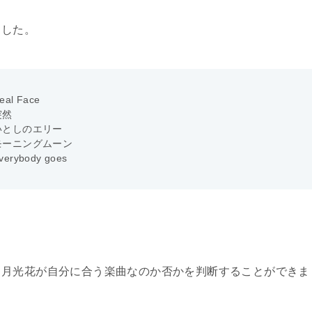
ました。
eal Face
突然
いとしのエリー
モーニングムーン
verybody goes
、月光花が自分に合う楽曲なのか否かを判断することができま