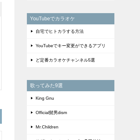
YouTubeでカラオケ
自宅でヒトカラする方法
YouTubeでキー変更ができるアプリ
ど定番カラオケチャンネル5選
歌ってみた9選
King Gnu
Official髭男dism
Mr.Children