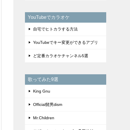
YouTubeでカラオケ
自宅でヒトカラする方法
YouTubeでキー変更ができるアプリ
ど定番カラオケチャンネル5選
歌ってみた9選
King Gnu
Official髭男dism
Mr.Children