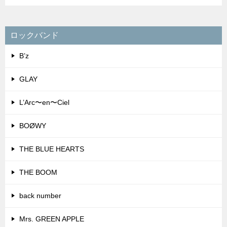
ロックバンド
B’z
GLAY
L’Arc〜en〜Ciel
BOØWY
THE BLUE HEARTS
THE BOOM
back number
Mrs. GREEN APPLE