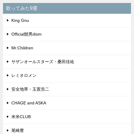
歌ってみた9選
King Gnu
Official髭男dism
Mr.Children
サザンオールスターズ・桑田佳祐
レミオロメン
安全地帯・玉置浩二
CHAGE and ASKA
米米CLUB
尾崎豊