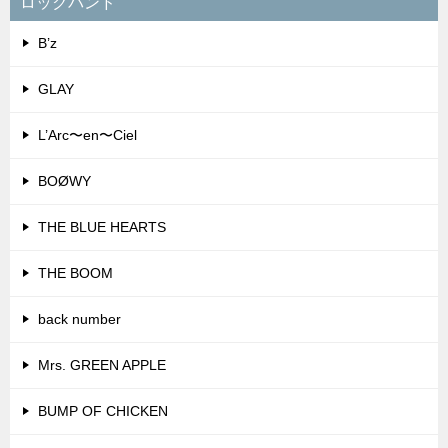
ロックバンド
B’z
GLAY
L’Arc〜en〜Ciel
BOØWY
THE BLUE HEARTS
THE BOOM
back number
Mrs. GREEN APPLE
BUMP OF CHICKEN