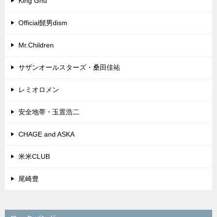
King Gnu
Official髭男dism
Mr.Children
サザンオールスターズ・桑田佳祐
レミオロメン
安全地帯・玉置浩二
CHAGE and ASKA
米米CLUB
尾崎豊