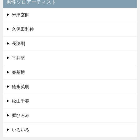
男性ソロアーティスト
米津玄師
久保田利伸
長渕剛
平井堅
秦基博
德永英明
松山千春
郷ひろみ
いろいろ