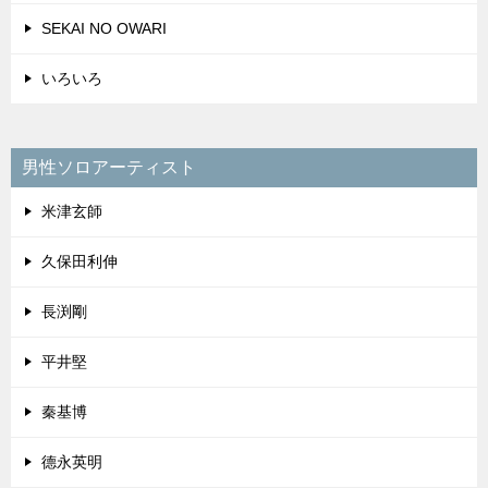
SEKAI NO OWARI
いろいろ
男性ソロアーティスト
米津玄師
久保田利伸
長渕剛
平井堅
秦基博
德永英明