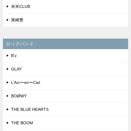
米米CLUB
尾崎豊
ロックバンド
B’z
GLAY
L’Arc〜en〜Ciel
BOØWY
THE BLUE HEARTS
THE BOOM