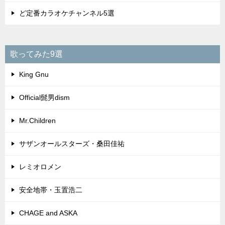
ど定番カラオケチャンネル5選
歌ってみた9選
King Gnu
Official髭男dism
Mr.Children
サザンオールスターズ・桑田佳祐
レミオロメン
安全地帯・玉置浩二
CHAGE and ASKA