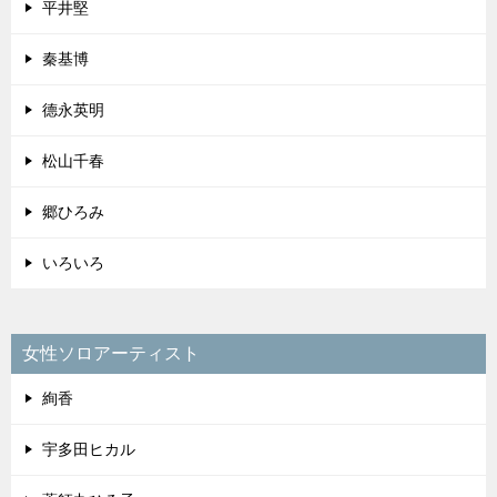
平井堅
秦基博
德永英明
松山千春
郷ひろみ
いろいろ
女性ソロアーティスト
絢香
宇多田ヒカル