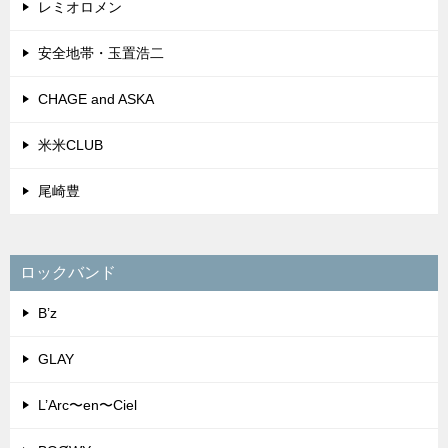
レミオロメン
安全地帯・玉置浩二
CHAGE and ASKA
米米CLUB
尾崎豊
ロックバンド
B’z
GLAY
L’Arc〜en〜Ciel