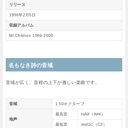
リリース
1996年2月5日
収録アルバム
Mr.Children 1996-2000
名もなき詩の音域
音域が広く、音程の上下が激しい楽曲です。
音域
1:50オクターブ
最高音
hiA#（A#4）
地声
最低音
mid1C（C3）