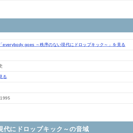
everybody goes ～秩序のない現代にドロップキック～」を見る
史
見る
-1995
序のない現代にドロップキック～の音域