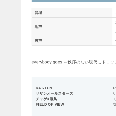
音域
地声
裏声
everybody goes ～秩序のない現代
KAT-TUN
R
サザンオールスターズ
チャゲ&飛鳥
FIELD OF VIEW