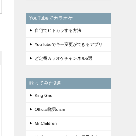
YouTubeでカラオケ
自宅でヒトカラする方法
YouTubeでキー変更ができるアプリ
ど定番カラオケチャンネル5選
歌ってみた9選
King Gnu
Official髭男dism
Mr.Children