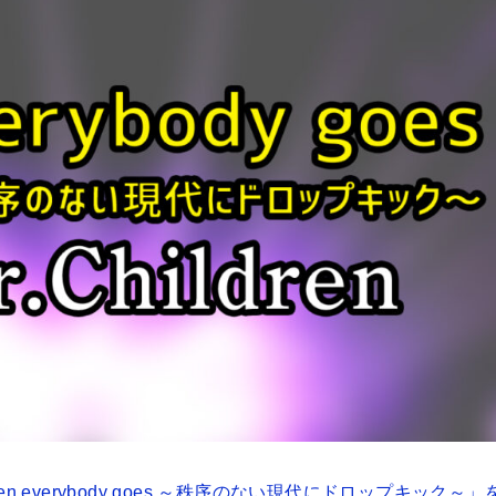
en everybody goes ～秩序のない現代にドロップキック～」