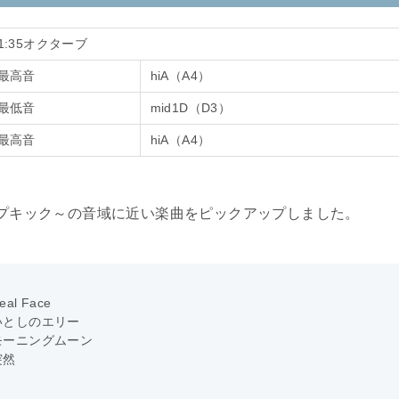
1:35オクターブ
最高音
hiA（A4）
最低音
mid1D（D3）
最高音
hiA（A4）
にドロップキック～の音域に近い楽曲をピックアップしました。
eal Face
いとしのエリー
モーニングムーン
突然