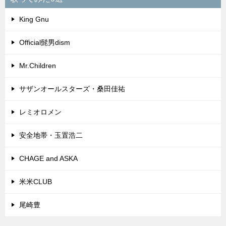
King Gnu
Official髭男dism
Mr.Children
サザンオールスターズ・桑田佳祐
レミオロメン
安全地帯・玉置浩二
CHAGE and ASKA
米米CLUB
尾崎豊