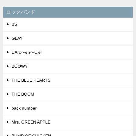
ロックバンド
B’z
GLAY
L’Arc〜en〜Ciel
BOØWY
THE BLUE HEARTS
THE BOOM
back number
Mrs. GREEN APPLE