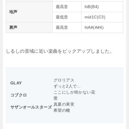
最高音
hiB(B4)
地声
最低音
mid1C(C3)
裏声
最高音
hiA#(A#4)
しるしの音域に近い楽曲をピックアップしました。
グロリアス
GLAY
ずっと2人で…
ここにしか咲かない花
コブクロ
蕾
真夏の果実
サザンオールスターズ
希望の轍