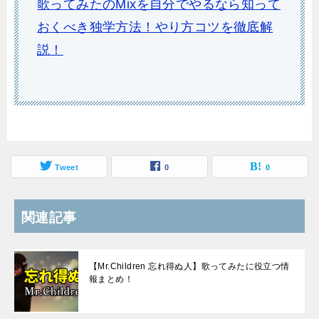
歌ってみたのMixを自分でやるなら知って
おくべき独学方法！やり方コツを徹底解
説！
Tweet
0
0
関連記事
【Mr.Children 忘れ得ぬ人】歌ってみたに役立つ情
報まとめ！