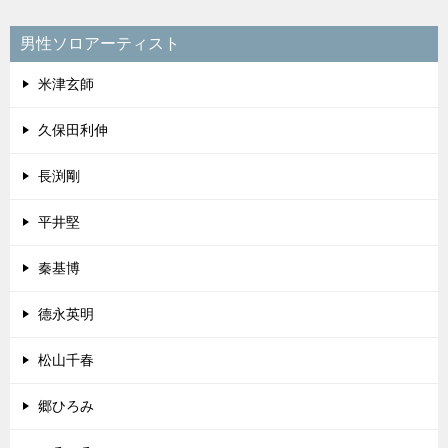
男性ソロアーティスト
米津玄師
久保田利伸
長渕剛
平井堅
秦基博
德永英明
松山千春
郷ひろみ