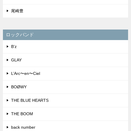
尾崎豊
ロックバンド
B’z
GLAY
L’Arc〜en〜Ciel
BOØWY
THE BLUE HEARTS
THE BOOM
back number