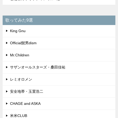
歌ってみた9選
King Gnu
Official髭男dism
Mr.Children
サザンオールスターズ・桑田佳祐
レミオロメン
安全地帯・玉置浩二
CHAGE and ASKA
米米CLUB