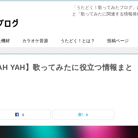
「うたどく！歌ってみたブログ」は
と「歌ってみたに関連する情報発
た機材
カラオケ音源
うたどく！とは？
投稿ページ
AH YAH YAH】歌ってみたに役立つ情報まと
0
0