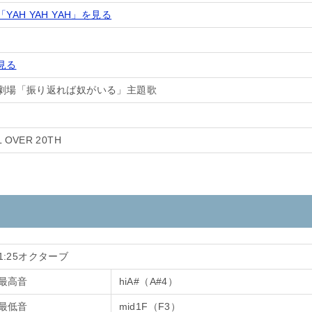
AH YAH YAH」を見る
見る
劇場「振り返れば奴がいる」主題歌
L OVER 20TH
1:25オクターブ
最高音
hiA#（A#4）
最低音
mid1F（F3）