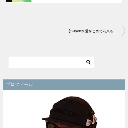
投
【Superfly 愛をこめて花束を】歌ってみたに役立つ情報まとめ！
稿
ナ
ビ
ゲ
ー
シ
プロフィール
ョ
ン