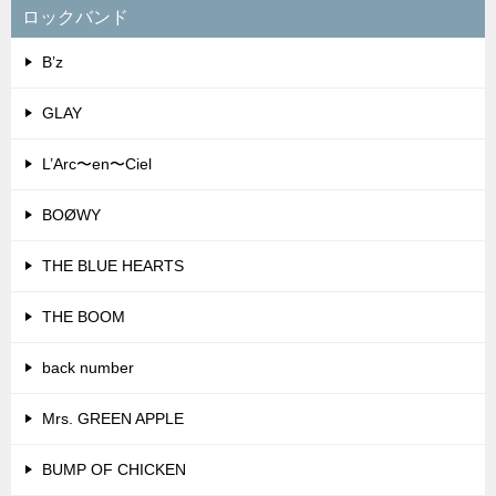
ロックバンド
B’z
GLAY
L’Arc〜en〜Ciel
BOØWY
THE BLUE HEARTS
THE BOOM
back number
Mrs. GREEN APPLE
BUMP OF CHICKEN