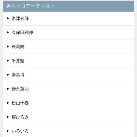
男性ソロアーティスト
米津玄師
久保田利伸
長渕剛
平井堅
秦基博
德永英明
松山千春
郷ひろみ
いろいろ