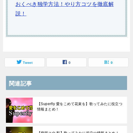
おくべき独学方法！やり方コツを徹底解
説！
Tweet
0
0
関連記事
【Superfly 愛をこめて花束を】歌ってみたに役立つ
情報まとめ！