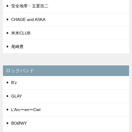
BOØWY
THE BLUE HEARTS
THE BOOM
back number
Mrs. GREEN APPLE
BUMP OF CHICKEN
エレファントカシマシ
ポルノグラフィティ
バービーボーイズ