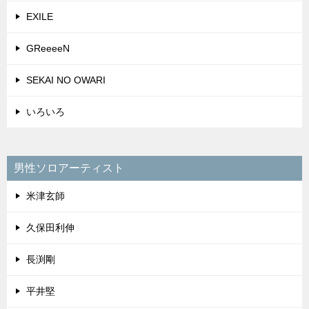
平井堅
秦基博
德永英明
松山千春
郷ひろみ
いろいろ
女性ソロアーティスト
絢香
宇多田ヒカル