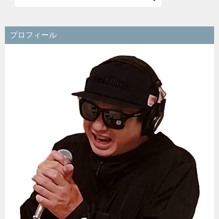
私「うたどく」は、カラオケが大好きなおじさんです。現在
進行系でYouTubeで歌ってみたに挑戦中。登録者1000人が当
面の目標です。
プロフィール詳細
YouTubeチャンネル
歌ってみたを制作
歌ってみたの作り方
Mixの独学方法