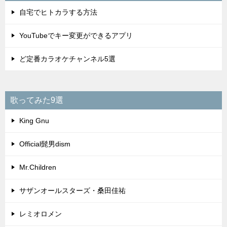
レミオロメン
安全地帯・玉置浩二
CHAGE and ASKA
米米CLUB
尾崎豊
ロックバンド
B’z
GLAY
L’Arc〜en〜Ciel