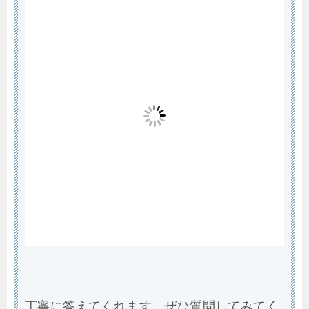
丁寧に答えてくれます。ぜひ質問してみてく
ださい。
検索窓に適切なワードを打ち込めば、簡単に
講師を見つけることができます。
基本的に個人間での取り引きになりますが、
お金のやりとりはココナラが行ってくれるの
で安心です。
STUDIO
ちなみに「うたどく」は、
AViNCi
さんからレッスンを受けています。