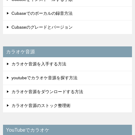
YouTubeでカラオケ
自宅でヒトカラする方法
YouTubeでキー変更ができるアプリ
ど定番カラオケチャンネル5選
歌ってみた9選
King Gnu
Official髭男dism
Mr.Children
サザンオールスターズ・桑田佳祐