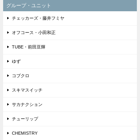
CHEMISTRY
EXILE
GReeeeN
SEKAI NO OWARI
いろいろ
男性ソロアーティスト
米津玄師
久保田利伸
長渕剛