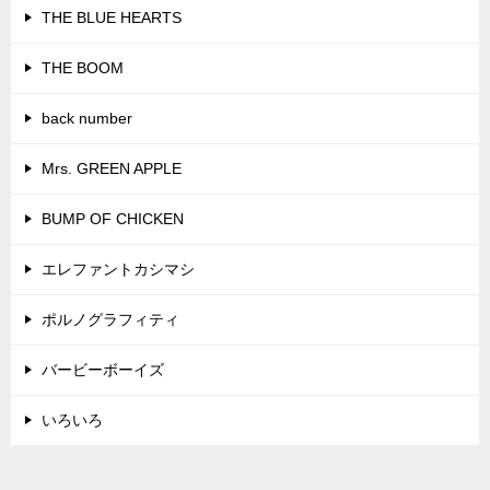
いろいろ
グループ・ユニット
チェッカーズ・藤井フミヤ
オフコース・小田和正
TUBE・前田亘輝
ゆず
コブクロ
スキマスイッチ
サカナクション
チューリップ