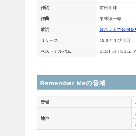
作詞
前田亘輝
作曲
栗林誠一郎
歌詞
歌ネットで歌詞を
リリース
1988年12月1日
ベストアルバム
BEST of TUBEst A
Remember Meの音域
音域
地声