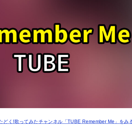
たどく!歌ってみたチャンネル「TUBE Remember Me」をみ