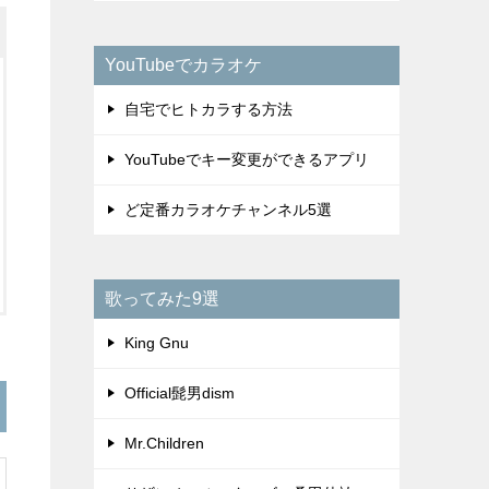
YouTubeでカラオケ
自宅でヒトカラする方法
YouTubeでキー変更ができるアプリ
ど定番カラオケチャンネル5選
歌ってみた9選
King Gnu
Official髭男dism
Mr.Children