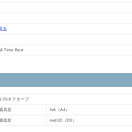
見る
ll Time Best
1:35オクターブ
最高音
hiA（A4）
最低音
mid1D（D3）