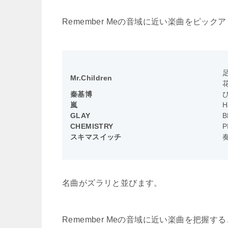
Remember Meの音域に近い楽曲をピック
足
Mr.Children
花
秦基博
嵐
H
GLAY
B
CHEMISTRY
P
スキマスイッチ
名曲がズラリと並びます。
Remember Meの音域に近い楽曲を把握す