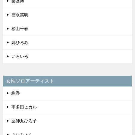
秦基博
德永英明
松山千春
郷ひろみ
いろいろ
女性ソロアーティスト
絢香
宇多田ヒカル
薬師丸ひろ子
あいみょん