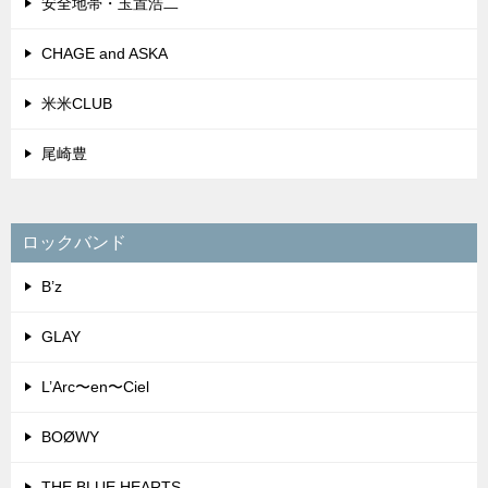
安全地帯・玉置浩二
CHAGE and ASKA
米米CLUB
尾崎豊
ロックバンド
B’z
GLAY
L’Arc〜en〜Ciel
BOØWY
THE BLUE HEARTS