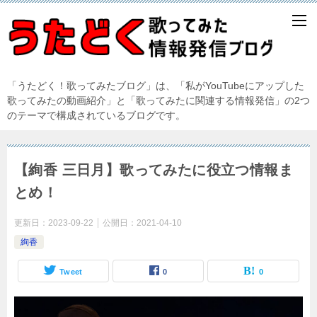
「うたどく！歌ってみたブログ」は、「私がYouTubeにアップした
歌ってみたの動画紹介」と「歌ってみたに関連する情報発信」の2つ
のテーマで構成されているブログです。
【絢香 三日月】歌ってみたに役立つ情報ま
とめ！
更新日：
2023-09-22
公開日：
2021-04-10
絢香
Tweet
0
0