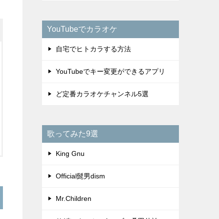
YouTubeでカラオケ
自宅でヒトカラする方法
YouTubeでキー変更ができるアプリ
ど定番カラオケチャンネル5選
歌ってみた9選
King Gnu
Official髭男dism
Mr.Children