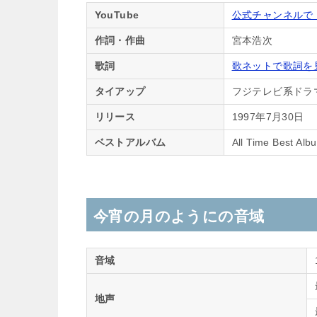
YouTube
公式チャンネルで
作詞・作曲
宮本浩次
歌詞
歌ネットで歌詞を
タイアップ
フジテレビ系ドラ
リリース
1997年7月30日
ベストアルバム
All Time Best A
今宵の月のようにの音域
音域
地声