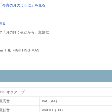
「今宵の月のように」を見る
見る
マ「月の輝く夜だから」主題歌
lbum THE FIGHTING MAN
1:35オクターブ
最高音
hiA（A4）
最低音
mid1D（D3）