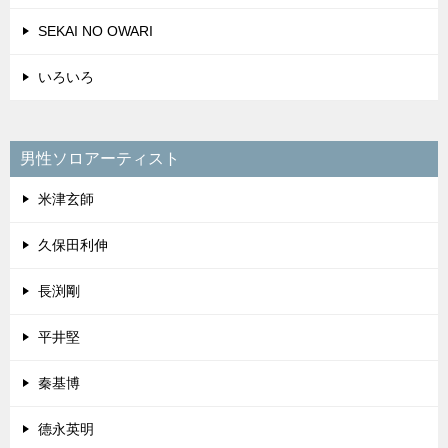
SEKAI NO OWARI
いろいろ
男性ソロアーティスト
米津玄師
久保田利伸
長渕剛
平井堅
秦基博
德永英明