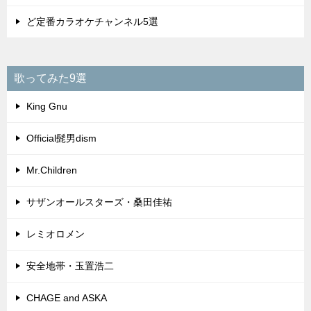
ど定番カラオケチャンネル5選
歌ってみた9選
King Gnu
Official髭男dism
Mr.Children
サザンオールスターズ・桑田佳祐
レミオロメン
安全地帯・玉置浩二
CHAGE and ASKA