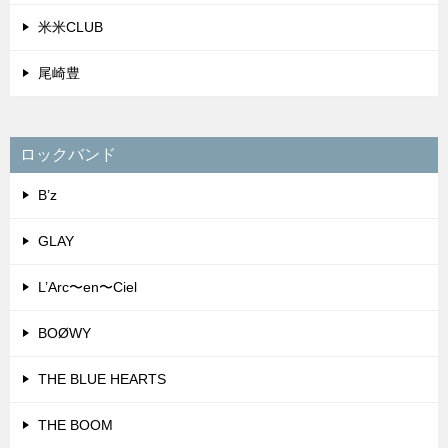
米米CLUB
尾崎豊
ロックバンド
B’z
GLAY
L’Arc〜en〜Ciel
BOØWY
THE BLUE HEARTS
THE BOOM