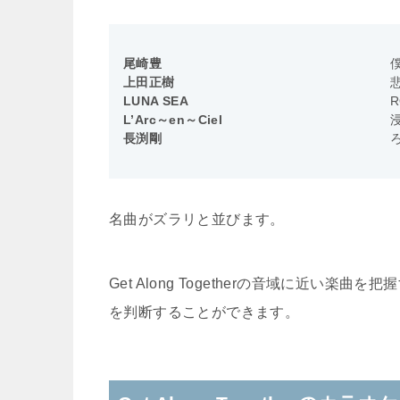
尾崎豊
上田正樹
LUNA SEA
R
L’Arc～en～Ciel
長渕剛
名曲がズラリと並びます。
Get Along Togetherの音域に近い楽曲を
を判断することができます。