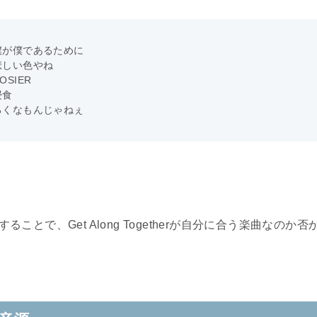
僕が僕であるために
悲しい色やね
OSIER
浸食
ろくなもんじゃねぇ
把握することで、Get Along Togetherが自分に合う楽曲なのか否