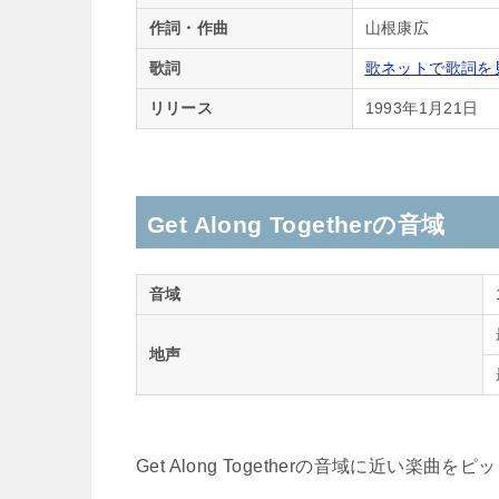
作詞・作曲
山根康広
歌詞
歌ネットで歌詞を
リリース
1993年1月21日
Get Along Togetherの音域
音域
地声
Get Along Togetherの音域に近い楽曲