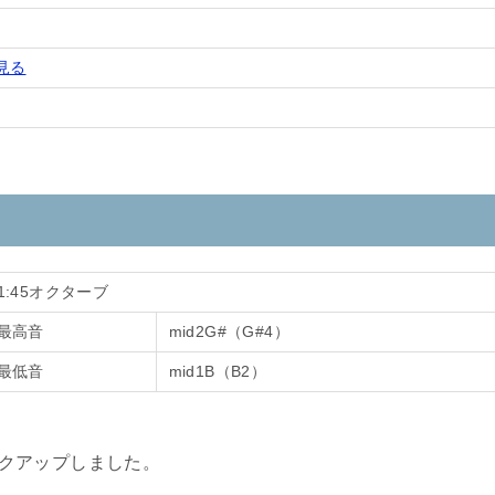
見る
1:45オクターブ
最高音
mid2G#（G#4）
最低音
mid1B（B2）
をピックアップしました。