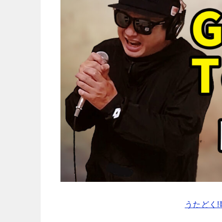
うたどく!歌