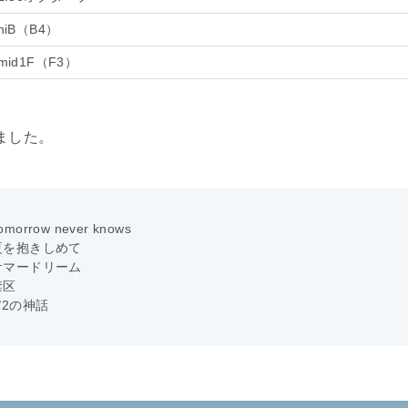
hiB（B4）
mid1F（F3）
ました。
omorrow never knows
夏を抱きしめて
サマードリーム
禁区
/2の神話