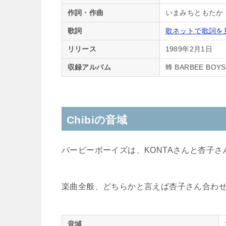
作詞・作曲
いまみちともたか
歌詞
歌ネットで歌詞を
リリース
1989年2月1日
収録アルバム
蜂 BARBEE BOYS C
Chibiの音域
バービーボーイズは、KONTAさんと杏子
楽曲全般、どちらかと言えば杏子さん合わ
音域