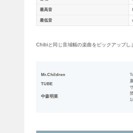
最高音
最低音
Chibiと同じ音域幅の楽曲をピックアップし
Mr.Children
T
TUBE
中森明菜
1