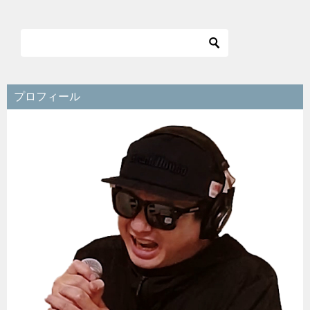
ナ
ビ
ゲ
ー
シ
プロフィール
ョ
ン