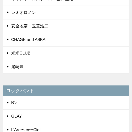
レミオロメン
安全地帯・玉置浩二
CHAGE and ASKA
米米CLUB
尾崎豊
ロックバンド
B’z
GLAY
L’Arc〜en〜Ciel