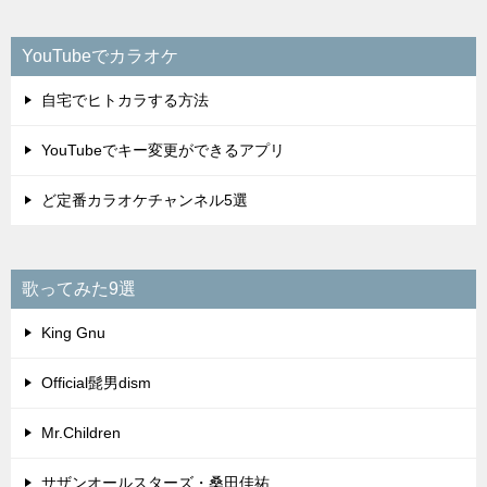
YouTubeでカラオケ
自宅でヒトカラする方法
YouTubeでキー変更ができるアプリ
ど定番カラオケチャンネル5選
歌ってみた9選
King Gnu
Official髭男dism
Mr.Children
サザンオールスターズ・桑田佳祐