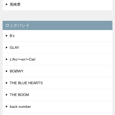
尾崎豊
ロックバンド
B’z
GLAY
L’Arc〜en〜Ciel
BOØWY
THE BLUE HEARTS
THE BOOM
back number