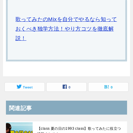
歌ってみたのMixを自分でやるなら知って
おくべき独学方法！やり方コツを徹底解
説！
Tweet
0
0
関連記事
【class 夏の日の1993 class】歌ってみたに役立つ