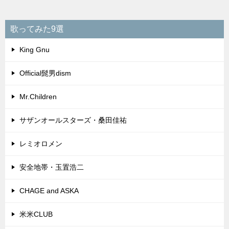
歌ってみた9選
King Gnu
Official髭男dism
Mr.Children
サザンオールスターズ・桑田佳祐
レミオロメン
安全地帯・玉置浩二
CHAGE and ASKA
米米CLUB